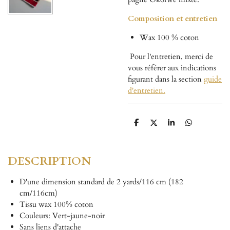
Composition et entretien
Wax 100 % coton
Pour l'entretien, merci de
vous référer aux indications
figurant dans la section
guide
d'entretien.
P
P
P
P
a
a
a
a
r
r
r
r
t
t
t
t
a
a
a
a
DESCRIPTION
g
g
g
g
e
e
e
e
r
r
r
r
D'une dimension standard de 2 yards/116 cm (182
cm/116cm)
Tissu wax 100% coton
Couleurs: Vert-jaune-noir
Sans liens d'attache