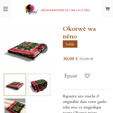
Passer
au
RÉOUVERTURE LE 1 ER OCT 2026
contenu
principal
Okorwè wa
nêno
Solde
30,00 €
55,00 €
Épuisé
Rajoutez une touche d
originalité dans votre garde-
robe avec ce magnifique
pagne Okorwè mixte.