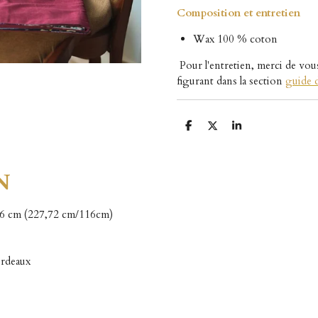
Composition et entretien
Wax 100 % coton
Pour l'entretien, merci de vou
figurant dans la section
guide d
P
P
P
a
a
a
r
r
r
t
t
t
a
a
a
N
g
g
g
e
e
e
r
r
r
6 cm (227,72 cm/116cm)
ordeaux