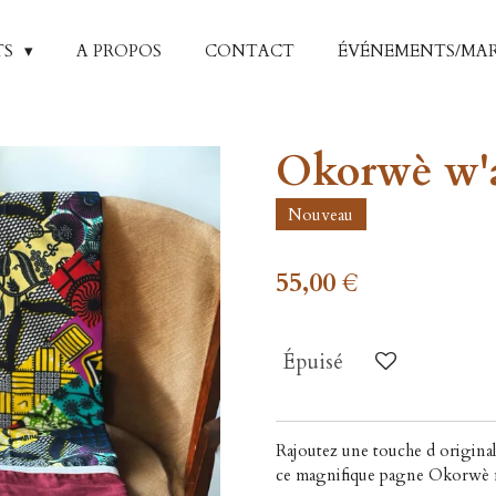
TS
A PROPOS
CONTACT
ÉVÉNEMENTS/MA
Okorwè w'
Nouveau
55,00 €
Épuisé
Rajoutez une touche d original
ce magnifique pagne Okorwè 