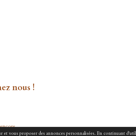
ez nous !
 encore
ateur et vous proposer des annonces personnalisées. En continuant d'uti