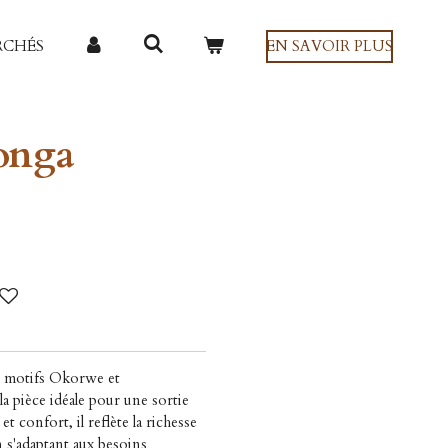
RCHÉS
EN SAVOIR PLUS
onga
s motifs Okorwe et
la pièce idéale pour une sortie
t confort, il reflète la richesse
n s'adaptant aux besoins