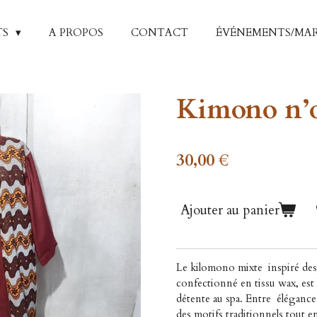
TS
A PROPOS
CONTACT
ÉVÉNEMENTS/MA
Kimono n’
30,00 €
Ajouter au panier
Le kilomono mixte inspiré de
confectionné en tissu wax, est 
détente au spa. Entre élégance e
des motifs traditionnels tout e