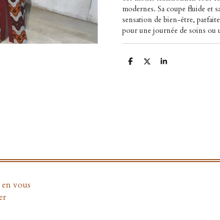
modernes. Sa coupe fluide et s
sensation de bien-être, parfaite
pour une journée de soins ou 
P
P
P
a
a
a
r
r
r
t
t
t
a
a
a
g
g
g
e
e
e
r
r
r
e en vous
er